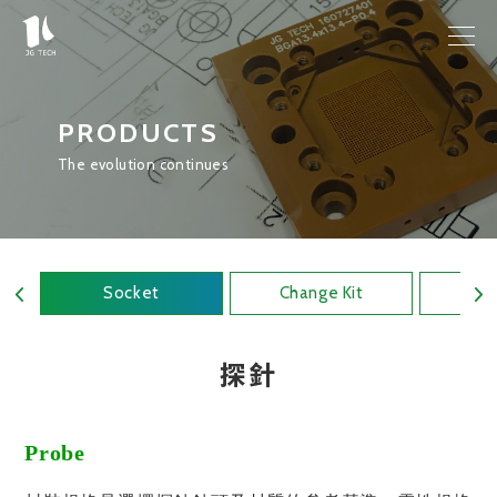
PRODUCTS
The evolution continues
Socket
Change Kit
相
探針
Probe