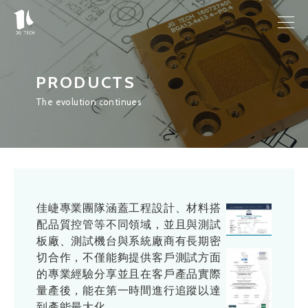
PRODUCTS
The evolution continues
佳崨專業團隊涵蓋工程設計、材料搭
配品質控管等不同領域，
並且與測試
板廠、測試機台與系統廠商有長期密
切合作，
不僅能夠提供客戶
測試方面
的專業經驗分享並且在客戶產品實際
量產後，
能在第一時間進行追蹤以達
到產能最大化。