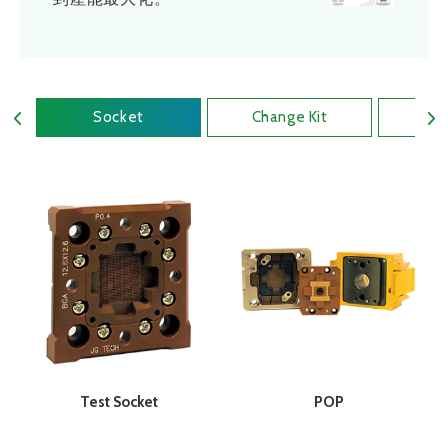
Socket
Change Kit
相
Test Socket
POP